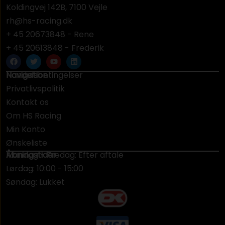
Koldingvej 142B, 7100 Vejle
rh@hs-racing.dk
+ 45 20673848 - Rene
+ 45 20613848 - Frederik
Navigation
Handelsbetingelser
Privatlivspolitik
Kontakt os
Om HS Racing
Min Konto
Ønskeliste
Åbningstider
Mandag - Fredag: Efter aftale
Lørdag: 10:00 - 15:00
Søndag: Lukket