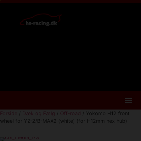
DÆK OG FÆLG
Forside
/
Dæk og Fælg
/
Off-road
/ Yokomo H12 front
wheel for YZ-2/B-MAX2 (white) (for H12mm hex hub)