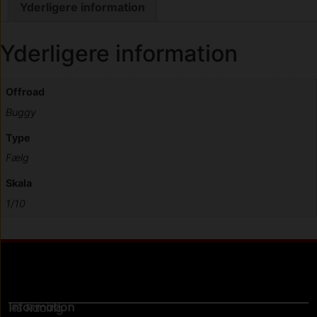
Yderligere information
Yderligere information
Offroad
Buggy
Type
Fælg
Skala
1/10
Information
HS Racing